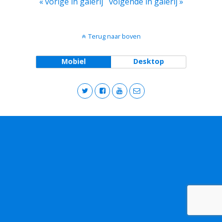
« vorige in galerij
volgende in galerij »
Terug naar boven
Mobiel
Desktop