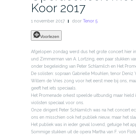
Koor 2017
1 november 2017
door
Tenor 5
Voorlezen
Afgelopen zondag werd dus het grote concert hier in
und Zimmerman van A. Lortzing, een paar stukken va
onder begeleiding van Peter Schlamilch en Het Prom
De solisten: sopraan Gabrielle Mouhlen, tenor Deniz 
Willem de Vries zong voor het eerst mee bij ons, maa
geeft het iets speciaals.
Het Promenade orkest speelde uitbundig maar hield in
violisten speciaal voor ons.
Onze dirigent Peter Schlamilch was na het concert e
ons en misschien ook het publiek nieuw, maar het sla
Het publiek was in ieder geval lovend, getuige het a
Sommige stukken uit de opera Martha van F. von Flot