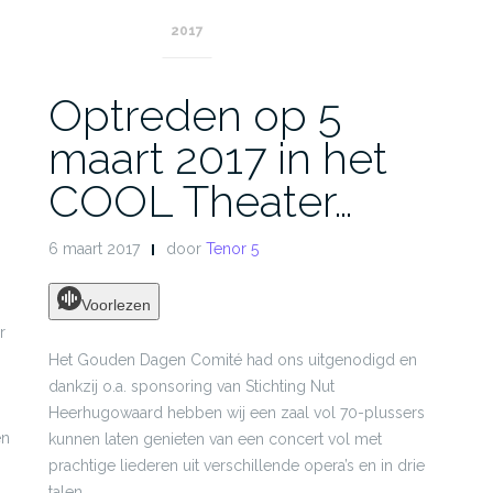
2017
Optreden op 5
maart 2017 in het
COOL Theater…
6 maart 2017
door
Tenor 5
Voorlezen
r
Het Gouden Dagen Comité had ons uitgenodigd en
dankzij o.a. sponsoring van Stichting Nut
Heerhugowaard hebben wij een zaal vol 70-plussers
en
kunnen laten genieten van een concert vol met
prachtige liederen uit verschillende opera’s en in drie
talen.