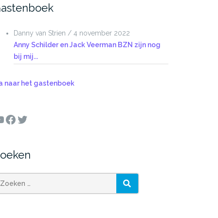
astenboek
Danny van Strien
/
4 november 2022
Anny Schilder en Jack Veerman BZN zijn nog
bij mij...
a naar het gastenboek
ouTube
Facebook
Twitter
oeken
oeken
ZOEKEN