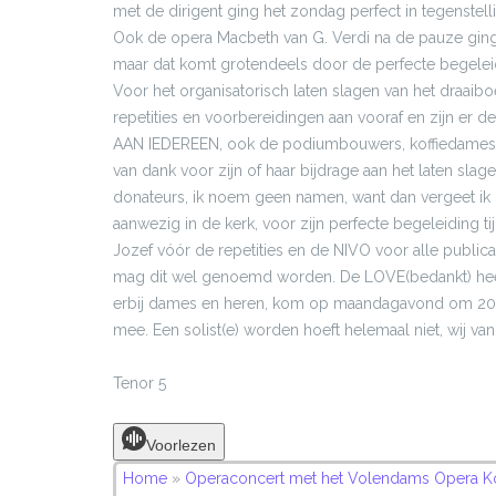
met de dirigent ging het zondag perfect in tegenstelli
Ook de opera Macbeth van G. Verdi na de pauze gin
maar dat komt grotendeels door de perfecte begeleid
Voor het organisatorisch laten slagen van het draaib
repetities en voorbereidingen aan vooraf en zijn er de j
AAN IEDEREEN, ook de podiumbouwers, koffiedames 
van dank voor zijn of haar bijdrage aan het laten s
donateurs, ik noem geen namen, want dan vergeet ik i
aanwezig in de kerk, voor zijn perfecte begeleiding t
Jozef vóór de repetities en de NIVO voor alle publicat
mag dit wel genoemd worden. De LOVE(bedankt) heef
erbij dames en heren, kom op maandagavond om 20:00
mee. Een solist(e) worden hoeft helemaal niet, wij van
Tenor 5
Voorlezen
Home
»
Operaconcert met het Volendams Opera K