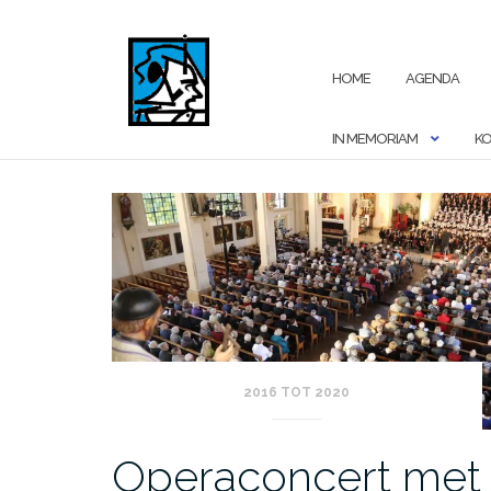
Ga
naar
de
HOME
AGENDA
inhoud
IN MEMORIAM
KO
2016 TOT 2020
Operaconcert met