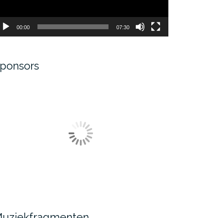
00:00
07:30
ponsors
uziekfragmenten