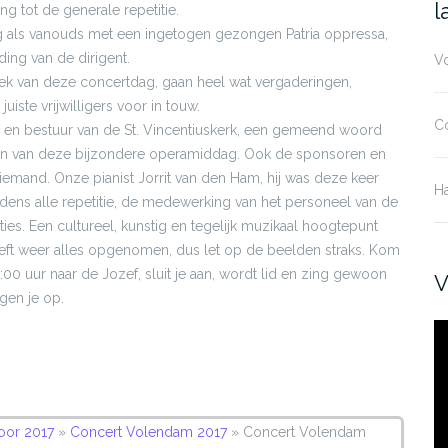
n
l
ng tot de generale repetitie.
g als vanouds met een ingetogen gezongen Patria oppressa,
ing van de dirigent.
V
oek van deze concertdag, gaan heel wat vergaderingen,
uiste vrijwilligers voor in touw.
C
en bestuur van de St. Vincentiuskerk, een gemeend woord
lagen van deze bijzondere operamiddag. Ook de sponsoren en
emand. Onze pianist Jorrit van den Ham, hij was deze keer
H
ijdens alle repetitie, de medewerking van het personeel van de
ies. Een cultureel, kunstig en tegelijk muzikaal hoogtepunt
t weer alles opgenomen, dus let op de beelden straks. Kom
 uur naar de Jozef, sluit je aan, wordt lid en zing gewoon
V
gen je op.
Vi
oor 2017
»
Concert Volendam 2017
»
Concert Volendam