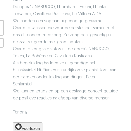
De opera’s: NABUCCO, I Lombardi, Ernani, I Puritani, Il
Trovatore, Cavalleria Rusticana, Le Villi en AIDA.
We hadden een sopraan uitgenodigd genaamd
Charlotte Janssen die voor de eerste keer samen met
ons dit concert meezong. Ze zong echt gevoelig en
de zaal reageerde met groot applaus.
Charlotte zong vier solo’s uit de opera’s NABUCCO,
Tosca, La Bohème en Cavalleria Rusticana.
Als begeleiding hadden ze uitgenodigd het
blaaskwintet Hi-Five en natuurlijk onze pianist Jorrit van
der Ham en onder leiding van dirigent Peter
Schlamilch.
We kunnen terugzien op een geslaagd concert getuige
de positieve reacties na afloop van diverse mensen.
Tenor 5
Voorlezen