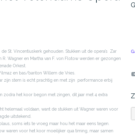
G
 de St. Vincentiuskerk gehouden. Stukken uit de opera’s Zar
G
n R. Wagner en Martha van F. von Flotow werden er gezongen
enade Orkest.
Y
Yilmaz en bas/bariton Willem de Vries.
r zijn stem is echt prachtig en met zijn performance erbij
Z
 zodra het koor begon met zingen, dit jaar met 4 extra
cht helemaal voldaan, want de stukken uit Wagner waren voor
agde uitstekend.
Z
pplaus, soms iets te vroeg maar hou het maar eens tegen.
ow waren voor het koor moeilijker qua timing, maar samen