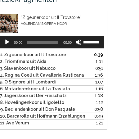
“Zigeunerkoor uit Il Trovatore”
VOLENDAMS OPERA KOOR
Audiospeler
Gebruik
00:00
00:00
Omhoog/Omlaag
pijltoetsen
1. Zigeunerkoor uit Il Trovatore
0:39
om
2. Triomfmars uit Aida
1:01
het
3. Slavenkoor uit Nabucco
0:51
volume
4. Regina Coeli uit Cavalleria Rusticana
1:36
te
5. O Signore uit I Lombardi
1:07
verhogen
6. Matadorenkoor uit La Traviata
1:16
of
7. Jagerskoor uit Der Freischütz
1:08
te
8. Hovelingenkoor uit igoletto
1:12
verlagen.
9. Bediendenkoor uit Don Pasquale
0:58
10. Barcarolle uit Hoffmann Erzahlungen
0:49
11. Ave Verum
1:21