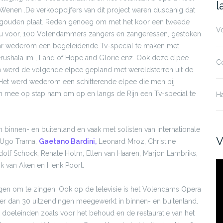
n
l
Wenen .De verkoopcijfers van dit project waren dusdanig dat
gouden plaat. Reden genoeg om met het koor een tweede
V
tel u voor, 100 Volendammers zangers en zangeressen, gestoken
 daar wederom een begeleidende Tv-special te maken met
 Yerushala im , Land of Hope and Glorie enz. Ook deze elpee
C
an werd de volgende elpee gepland met wereldsterren uit de
 Het werd wederom een schitterende elpee die men bij
n mee op stap nam om op en langs de Rijn een Tv-special te
H
n binnen- en buitenland en vaak met solisten van internationale
V
, Ugo Trama,
Gaetano Bardini,
Leonard Mroz, Christine
olf Schock, Renate Holm, Ellen van Haaren, Marjon Lambriks,
Vi
ank van Aken en Henk Poort.
ingen om te zingen. Ook op de televisie is het Volendams Opera
r dan 30 uitzendingen meegewerkt in binnen- en buitenland.
e doeleinden zoals voor het behoud en de restauratie van het