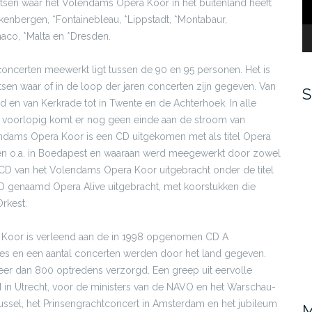
sen waar het Volendams Opera Koor in het buitenland heeft
kenbergen, *Fontainebleau, *Lippstadt, *Montabaur,
aco, *Malta en *Dresden.
oncerten meewerkt ligt tussen de 90 en 95 personen. Het is
en waar of in de loop der jaren concerten zijn gegeven. Van
S
d en van Kerkrade tot in Twente en de Achterhoek. In alle
n voorlopig komt er nog geen einde aan de stroom van
endams Opera Koor is een CD uitgekomen met als titel Opera
den o.a. in Boedapest en waaraan werd meegewerkt door zowel
n CD van het Volendams Opera Koor uitgebracht onder de titel
e CD genaamd Opera Alive uitgebracht, met koorstukken die
rkest.
Koor is verleend aan de in 1998 opgenomen CD A
ces en een aantal concerten werden door het land gegeven.
er dan 800 optredens verzorgd. Een greep uit eervolle
I in Utrecht, voor de ministers van de NAVO en het Warschau-
Brussel, het Prinsengrachtconcert in Amsterdam en het jubileum
M