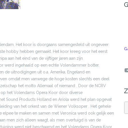
G
olendam. Het koor is doorgaans samengesteld uit ongeveer
G
ste hobby hebben gemaakt. Het koor kreeg voor het eerst
a aan het eind van de vijftiger jaren aan zijn
or werd ingehaald op een echte Volendammer botter.
Y
n de uitnodigingen uit o.a. Amerika, Engeland en
even omdat men vanwege de hoge kosten slechts een deel
gezelschap het motto Allemaal of niemand . Door de NCRV
Z
sh op het Volendams Opera Koor door diverse
t Sound Products Holland en Ariola werd het plan opgevat
iding van het orkest van de Wiener Volksoper . Het gehele
elpee te maken en samen met Veronica werd ook gelijk een
Z
an men zich alleen waagt, als men overtuigd is van de
e overtuiging werd niet beschaamd en het Volendams Opera Koor