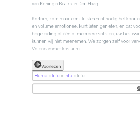
van Koningin Beatrix in Den Haag.
Kortom, kom maar eens luisteren of nodig het koor een
en volume emotioneel kunt laten genieten, en dat voo
begeleiding of één of meerdere solisten, uw beslissin
kunnen wij niet meenemen. We zorgen zelf voor vervoer,
Volendammer kostuum.
Voorlezen
Home
»
Info
»
Info
»
Info