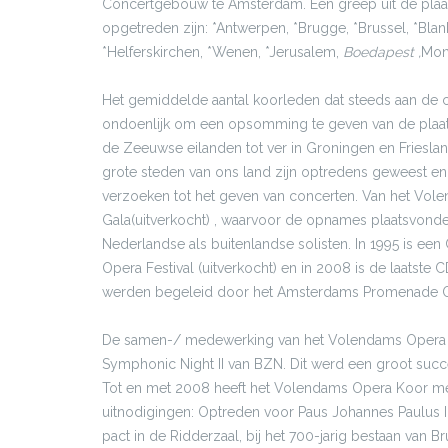
Concertgebouw te Amsterdam. Een greep uit de plaat
opgetreden zijn: *Antwerpen, *Brugge, *Brussel, *Blan
*Helferskirchen, *Wenen, *Jerusalem,
Boedapest ,
Mon
Het gemiddelde aantal koorleden dat steeds aan de c
ondoenlijk om een opsomming te geven van de plaats
de Zeeuwse eilanden tot ver in Groningen en Frieslan
grote steden van ons land zijn optredens geweest e
verzoeken tot het geven van concerten. Van het Vol
Gala(uitverkocht) , waarvoor de opnames plaatsvon
Nederlandse als buitenlandse solisten. In 1995 is ee
Opera Festival (uitverkocht) en in 2008 is de laatst
werden begeleid door het Amsterdams Promenade O
De samen-/ medewerking van het Volendams Opera 
Symphonic Night II van BZN. Dit werd een groot suc
Tot en met 2008 heeft het Volendams Opera Koor me
uitnodigingen: Optreden voor Paus Johannes Paulus I
pact in de Ridderzaal, bij het 700-jarig bestaan van 