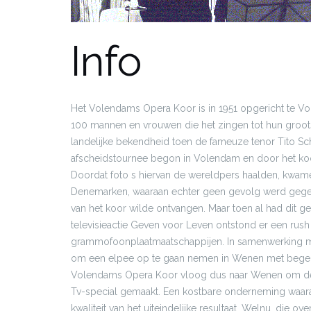
Info
Het Volendams Opera Koor is in 1951 opgericht te V
100 mannen en vrouwen die het zingen tot hun groot
landelijke bekendheid toen de fameuze tenor Tito Schip
afscheidstournee begon in Volendam en door het ko
Doordat foto s hiervan de wereldpers haalden, kwame
Denemarken, waaraan echter geen gevolg werd geg
van het koor wilde ontvangen. Maar toen al had dit 
televisieactie Geven voor Leven ontstond er een ru
grammofoonplaatmaatschappijen. In samenwerking me
om een elpee op te gaan nemen in Wenen met begele
Volendams Opera Koor vloog dus naar Wenen om de 
Tv-special gemaakt. Een kostbare onderneming waara
kwaliteit van het uiteindelijke resultaat. Welnu, di