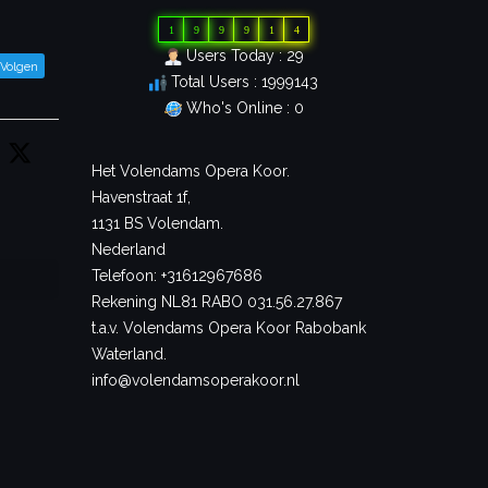
1
9
9
9
1
4
Users Today : 29
Volgen
Total Users : 1999143
Who's Online : 0
Het Volendams Opera Koor.
Havenstraat 1f,
1131 BS Volendam.
Nederland
Telefoon: +31612967686
Rekening NL81 RABO 031.56.27.867
t.a.v. Volendams Opera Koor Rabobank
Waterland.
info@volendamsoperakoor.nl