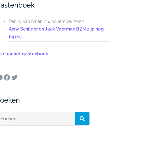
astenboek
Danny van Strien
/
4 november 2022
Anny Schilder en Jack Veerman BZN zijn nog
bij mij...
a naar het gastenboek
ouTube
Facebook
Twitter
oeken
oeken
ZOEKEN