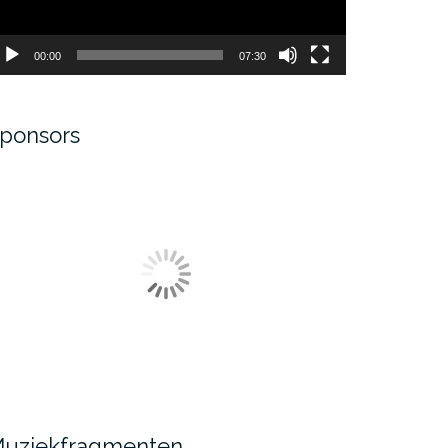
00:00
07:30
ponsors
uziekfragmenten