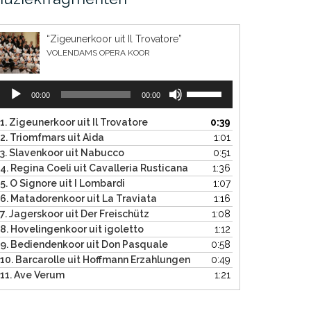
“Zigeunerkoor uit Il Trovatore”
VOLENDAMS OPERA KOOR
Audiospeler
Gebruik
00:00
00:00
Omhoog/Omlaag
pijltoetsen
1. Zigeunerkoor uit Il Trovatore
0:39
om
2. Triomfmars uit Aida
1:01
het
3. Slavenkoor uit Nabucco
0:51
volume
4. Regina Coeli uit Cavalleria Rusticana
1:36
te
5. O Signore uit I Lombardi
1:07
verhogen
6. Matadorenkoor uit La Traviata
1:16
of
7. Jagerskoor uit Der Freischütz
1:08
te
8. Hovelingenkoor uit igoletto
1:12
verlagen.
9. Bediendenkoor uit Don Pasquale
0:58
10. Barcarolle uit Hoffmann Erzahlungen
0:49
11. Ave Verum
1:21