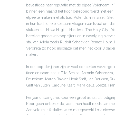
bevestigde haar reputatie met de elpee Volendam in 
binnen een maand het koor bekroond werd met een 
elpee te maken met als titel: Volendam in Israël . S
in hun traditionele kostuum vliegen naar Israël om
stukken als: Hawa Nagila , Haktikva , The Holy City ,
bereikte goede verkoopcijfers en in navolging hierv
stal van Ariola zoals Rudolf Schock en Renate Holm.
Veronica zo hoog inschatte dat men het koor 8 dage
maken.
In de loop der jaren zijn er veel concerten verzorgd i
faam en naam zoals: Tito Schipa, Antonio Salvarezza
Deutekom, Marco Bakker, Henk Smit, Jan Derksen, Rud
Gritt van Juten, Caroline Kaart, Maria della Spezia, Fr
Per jaar ontvangt het koor een groot aantal uitnodig
Koor geen onbekende, want men heeft reeds aan mee
Aan vele manifestaties werd meegewerkt t.b.v. divers