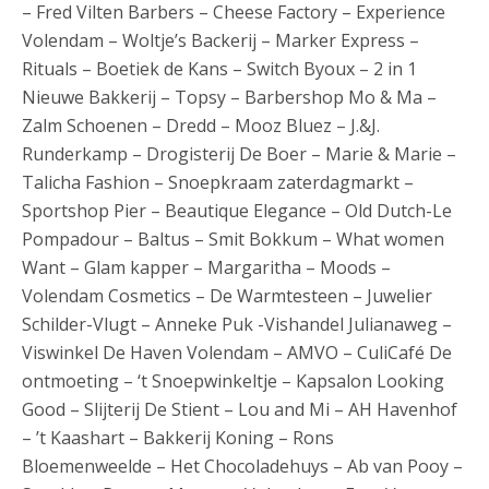
– Fred Vilten Barbers – Cheese Factory – Experience
Volendam – Woltje’s Backerij – Marker Express –
Rituals – Boetiek de Kans – Switch Byoux – 2 in 1
Nieuwe Bakkerij – Topsy – Barbershop Mo & Ma –
Zalm Schoenen – Dredd – Mooz Bluez – J.&J.
Runderkamp – Drogisterij De Boer – Marie & Marie –
Talicha Fashion – Snoepkraam zaterdagmarkt –
Sportshop Pier – Beautique Elegance – Old Dutch-Le
Pompadour – Baltus – Smit Bokkum – What women
Want – Glam kapper – Margaritha – Moods –
Volendam Cosmetics – De Warmtesteen – Juwelier
Schilder-Vlugt – Anneke Puk -Vishandel Julianaweg –
Viswinkel De Haven Volendam – AMVO – CuliCafé De
ontmoeting – ‘t Snoepwinkeltje – Kapsalon Looking
Good – Slijterij De Stient – Lou and Mi – AH Havenhof
– ’t Kaashart – Bakkerij Koning – Rons
Bloemenweelde – Het Chocoladehuys – Ab van Pooy –