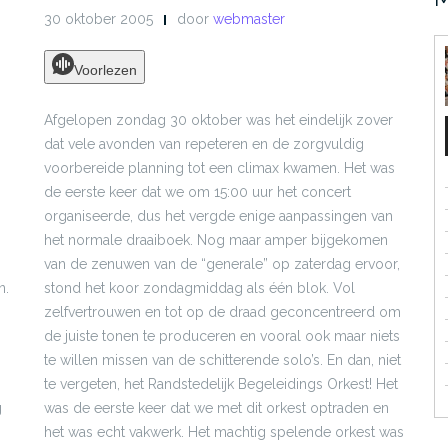
30 oktober 2005
door
webmaster
Voorlezen
Afgelopen zondag 30 oktober was het eindelijk zover
dat vele avonden van repeteren en de zorgvuldig
voorbereide planning tot een climax kwamen. Het was
de eerste keer dat we om 15:00 uur het concert
organiseerde, dus het vergde enige aanpassingen van
het normale draaiboek. Nog maar amper bijgekomen
van de zenuwen van de “generale” op zaterdag ervoor,
n.
stond het koor zondagmiddag als één blok. Vol
zelfvertrouwen en tot op de draad geconcentreerd om
de juiste tonen te produceren en vooral ook maar niets
te willen missen van de schitterende solo’s. En dan, niet
te vergeten, het Randstedelijk Begeleidings Orkest! Het
g
was de eerste keer dat we met dit orkest optraden en
het was echt vakwerk. Het machtig spelende orkest was