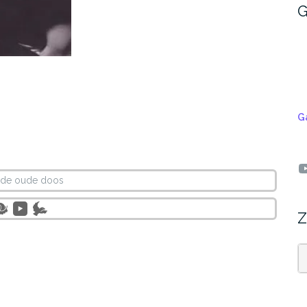
G
G
Y
t de oude doos
Z
Z