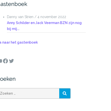
astenboek
Danny van Strien
/
4 november 2022
Anny Schilder en Jack Veerman BZN zijn nog
bij mij...
a naar het gastenboek
ouTube
Facebook
Twitter
oeken
oeken
ZOEKEN