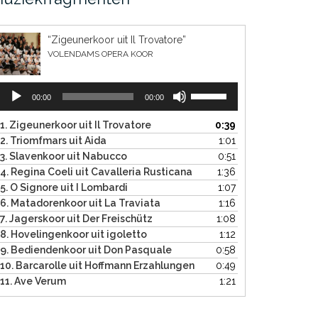
“Zigeunerkoor uit Il Trovatore”
VOLENDAMS OPERA KOOR
Audiospeler
Gebruik
00:00
00:00
Omhoog/Omlaag
pijltoetsen
1. Zigeunerkoor uit Il Trovatore
0:39
om
2. Triomfmars uit Aida
1:01
het
3. Slavenkoor uit Nabucco
0:51
volume
4. Regina Coeli uit Cavalleria Rusticana
1:36
te
5. O Signore uit I Lombardi
1:07
verhogen
6. Matadorenkoor uit La Traviata
1:16
of
7. Jagerskoor uit Der Freischütz
1:08
te
8. Hovelingenkoor uit igoletto
1:12
verlagen.
9. Bediendenkoor uit Don Pasquale
0:58
10. Barcarolle uit Hoffmann Erzahlungen
0:49
11. Ave Verum
1:21