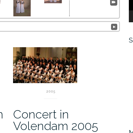
S
2005
n
Concert in
Volendam 2005
M