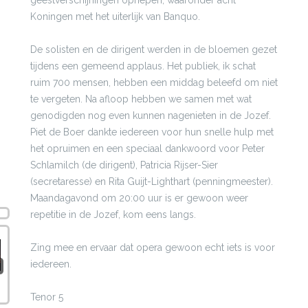
geestverschijningen opriepen, waaronder acht
Koningen met het uiterlijk van Banquo.
De solisten en de dirigent werden in de bloemen gezet
tijdens een gemeend applaus. Het publiek, ik schat
ruim 700 mensen, hebben een middag beleefd om niet
te vergeten. Na afloop hebben we samen met wat
genodigden nog even kunnen nagenieten in de Jozef.
Piet de Boer dankte iedereen voor hun snelle hulp met
het opruimen en een speciaal dankwoord voor Peter
Schlamilch (de dirigent), Patricia Rijser-Sier
(secretaresse) en Rita Guijt-Lighthart (penningmeester).
Maandagavond om 20:00 uur is er gewoon weer
repetitie in de Jozef, kom eens langs.
Zing mee en ervaar dat opera gewoon echt iets is voor
iedereen.
Tenor 5