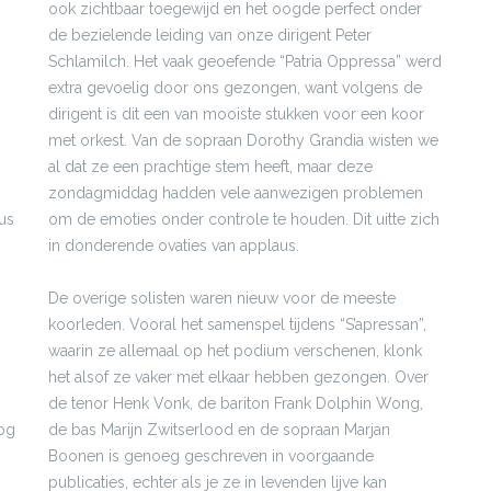
ook zichtbaar toegewijd en het oogde perfect onder
de bezielende leiding van onze dirigent Peter
Schlamilch. Het vaak geoefende “Patria Oppressa” werd
extra gevoelig door ons gezongen, want volgens de
dirigent is dit een van mooiste stukken voor een koor
met orkest. Van de sopraan Dorothy Grandia wisten we
al dat ze een prachtige stem heeft, maar deze
zondagmiddag hadden vele aanwezigen problemen
us
om de emoties onder controle te houden. Dit uitte zich
in donderende ovaties van applaus.
De overige solisten waren nieuw voor de meeste
koorleden. Vooral het samenspel tijdens “S’apressan”,
waarin ze allemaal op het podium verschenen, klonk
het alsof ze vaker met elkaar hebben gezongen. Over
de tenor Henk Vonk, de bariton Frank Dolphin Wong,
nog
de bas Marijn Zwitserlood en de sopraan Marjan
Boonen is genoeg geschreven in voorgaande
publicaties, echter als je ze in levenden lijve kan