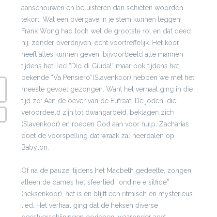
aanschouwen en beluisteren dan schieten woorden
tekort. Wat een overgave in je stem kunnen leggen!
Frank Wong had toch wel de grootste rol en dat deed
hij, zonder overdrijven, echt voortreffelijk. Het koor
heeft alles kunnen geven, bijvoorbeeld alle mannen
tijdens het lied “Dio di Giuda!” maar ook tijdens het
bekende “Va Pensiero”(Slavenkoor) hebben we met het
meeste gevoel gezongen. Want het verhaal ging in die
tijd zo: Aan de oever van de Eufraat; De joden, die
veroordeeld zijn tot dwangarbeid, beklagen zich
(Slavenkoor) en roepen God aan voor hulp. Zacharias
doet de voorspelling dat wraak zal neerdalen op
Babylon.
Of na de pauze, tijdens het Macbeth gedeelte, zongen
alleen de dames het sfeerlied “ondine e silfide”
(heksenkoor), het is en blijft een ritmisch en mysterieus
lied. Het verhaal ging dat de heksen diverse