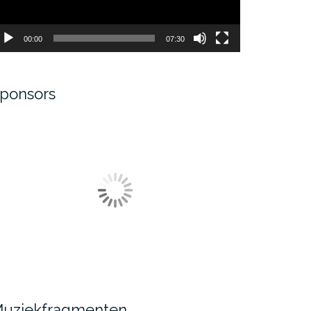
00:00
07:30
ponsors
uziekfragmenten