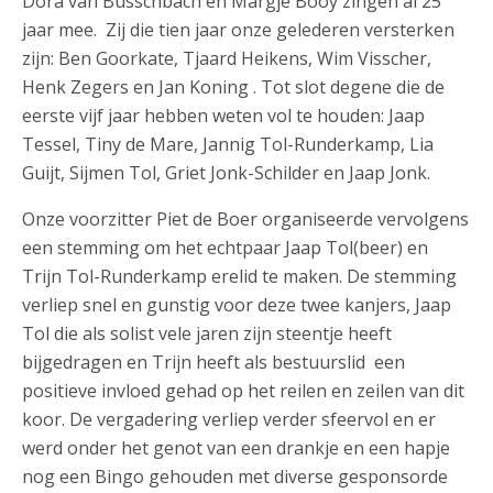
Dora van Busschbach en Margje Booy zingen al 25
jaar mee. Zij die tien jaar onze gelederen versterken
zijn: Ben Goorkate, Tjaard Heikens, Wim Visscher,
Henk Zegers en Jan Koning . Tot slot degene die de
eerste vijf jaar hebben weten vol te houden: Jaap
Tessel, Tiny de Mare, Jannig Tol-Runderkamp, Lia
Guijt, Sijmen Tol, Griet Jonk-Schilder en Jaap Jonk.
Onze voorzitter Piet de Boer organiseerde vervolgens
een stemming om het echtpaar Jaap Tol(beer) en
Trijn Tol-Runderkamp erelid te maken. De stemming
verliep snel en gunstig voor deze twee kanjers, Jaap
Tol die als solist vele jaren zijn steentje heeft
bijgedragen en Trijn heeft als bestuurslid een
positieve invloed gehad op het reilen en zeilen van dit
koor. De vergadering verliep verder sfeervol en er
werd onder het genot van een drankje en een hapje
nog een Bingo gehouden met diverse gesponsorde