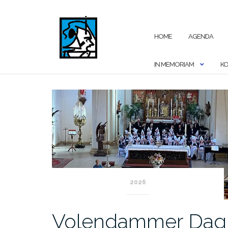
Ga
naar
de
HOME
AGENDA
inhoud
IN MEMORIAM
KO
Blog
2026
Volendammer Dag