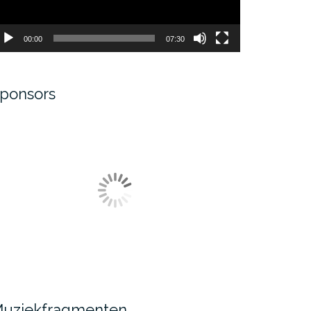
00:00
07:30
ponsors
uziekfragmenten