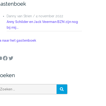
astenboek
Danny van Strien
/
4 november 2022
Anny Schilder en Jack Veerman BZN zijn nog
bij mij...
a naar het gastenboek
ouTube
Facebook
Twitter
oeken
oeken
ZOEKEN