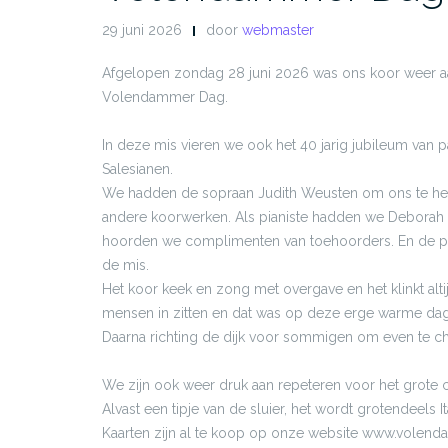
29 juni 2026
door
webmaster
Afgelopen zondag 28 juni 2026 was ons koor weer a
Volendammer Dag.
In deze mis vieren we ook het 40 jarig jubileum van pa
Salesianen.
We hadden de sopraan Judith Weusten om ons te he
andere koorwerken. Als pianiste hadden we Deborah P
hoorden we complimenten van toehoorders. En de past
de mis.
Het koor keek en zong met overgave en het klinkt alti
mensen in zitten en dat was op deze erge warme dag 
Daarna richting de dijk voor sommigen om even te c
We zijn ook weer druk aan repeteren voor het grote c
Alvast een tipje van de sluier, het wordt grotendeels I
Kaarten zijn al te koop op onze website www.volend