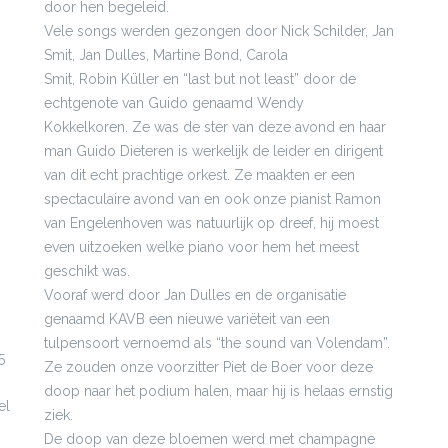
door hen begeleid.
Vele songs werden gezongen door Nick Schilder, Jan
Smit, Jan Dulles, Martine Bond, Carola
Smit, Robin Küller en “last but not least” door de
echtgenote van Guido genaamd Wendy
Kokkelkoren. Ze was de ster van deze avond en haar
man Guido Dieteren is werkelijk de leider en dirigent
van dit echt prachtige orkest. Ze maakten er een
spectaculaire avond van en ook onze pianist Ramon
van Engelenhoven was natuurlijk op dreef, hij moest
even uitzoeken welke piano voor hem het meest
geschikt was.
Vooraf werd door Jan Dulles en de organisatie
genaamd KAVB een nieuwe variëteit van een
tulpensoort vernoemd als “the sound van Volendam”.
5
Ze zouden onze voorzitter Piet de Boer voor deze
doop naar het podium halen, maar hij is helaas ernstig
el
ziek.
De doop van deze bloemen werd met champagne