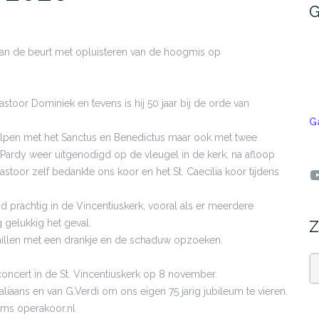
G
an de beurt met opluisteren van de hoogmis op
stoor Dominiek en tevens is hij 50 jaar bij de orde van
G
lpen met het Sanctus en Benedictus maar ook met twee
ardy weer uitgenodigd op de vleugel in de kerk, na afloop
Y
oor zelf bedankte ons koor en het St. Caecilia koor tijdens
jd prachtig in de Vincentiuskerk, vooral als er meerdere
gelukkig het geval.
Z
hillen met een drankje en de schaduw opzoeken.
oncert in de St. Vincentiuskerk op 8 november.
Z
taliaans en van G.Verdi om ons eigen 75 jarig jubileum te vieren.
ams operakoor.nl