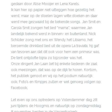
gedaan door Alise Mooijer en Lena Karels.
Ik kan hier op papier niet uitleggen hoe gezellig het
werd, maar op de stoelen lagen witte doeken en daar
werd mee gezwaaid bij de bekende songs. Jan Smit en
Carola Smit zongen het lied “mama”, waarmee Jan
landelijk bekend werd in binnen- en buitenland. Nick
Schilder zong met ons en Wendy het Libiamo, het
beroemde drinklied lied uit de opera La traviata, hij gaf
van tevoren aan dat dit ook voor hem een primeur was.
De tent ontplofte bijna zo bijzonder was het.
Onze dirigent Jan Laan liet bij enkele liederen de zaal
ook meezingen, dat was op de dijk te horen. Kortom,
het publiek genoot en wij op het podium natuurlijk
ook. Foto’s en filmpjes zullen er wel genoeg volgen op
Facebook.
Let even op ons optredens op Volendammer dag 28
juni tijdens de Hoogmis en natuurlijk op zondagmiddag
8 november, beiden in de Vincentiuskerk.