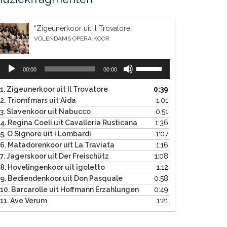
“Zigeunerkoor uit Il Trovatore”
VOLENDAMS OPERA KOOR
Audiospeler
Gebruik
00:00
00:00
Omhoog/Omlaag
pijltoetsen
1. Zigeunerkoor uit Il Trovatore
0:39
om
2. Triomfmars uit Aida
1:01
het
3. Slavenkoor uit Nabucco
0:51
volume
4. Regina Coeli uit Cavalleria Rusticana
1:36
te
5. O Signore uit I Lombardi
1:07
verhogen
6. Matadorenkoor uit La Traviata
1:16
of
7. Jagerskoor uit Der Freischütz
1:08
te
8. Hovelingenkoor uit igoletto
1:12
verlagen.
9. Bediendenkoor uit Don Pasquale
0:58
10. Barcarolle uit Hoffmann Erzahlungen
0:49
11. Ave Verum
1:21