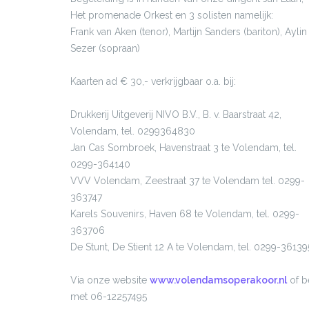
Het promenade Orkest en 3 solisten namelijk:
Frank van Aken (tenor), Martijn Sanders (bariton), Aylin
Sezer (sopraan)
Kaarten ad € 30,- verkrijgbaar o.a. bij:
Drukkerij Uitgeverij NIVO B.V., B. v. Baarstraat 42,
Volendam, tel. 0299364830
Jan Cas Sombroek, Havenstraat 3 te Volendam, tel.
0299-364140
VVV Volendam, Zeestraat 37 te Volendam tel. 0299-
363747
Karels Souvenirs, Haven 68 te Volendam, tel. 0299-
363706
De Stunt, De Stient 12 A te Volendam, tel. 0299-36139
Via onze website
www.volendamsoperakoor.nl
of b
met 06-12257495