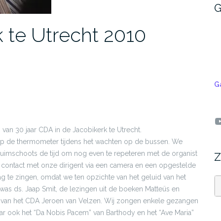
G
 te Utrecht 2010
G
Y
 van 30 jaar CDA in de Jacobikerk te Utrecht.
p de thermometer tijdens het wachten op de bussen. We
ruimschoots de tijd om nog even te repeteren met de organist
Z
contact met onze dirigent via een camera en een opgestelde
ag te zingen, omdat we ten opzichte van het geluid van het
was ds. Jaap Smit, de lezingen uit de boeken Matteüs en
Z
 van het CDA Jeroen van Velzen. Wij zongen enkele gezangen
ar ook het “Da Nobis Pacem” van Barthody en het “Ave Maria”