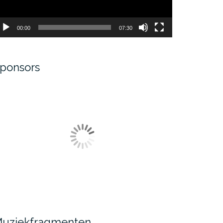
00:00
07:30
ponsors
de
uziekfragmenten