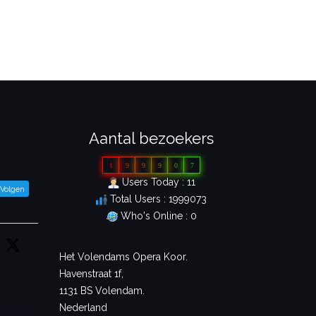
Aantal bezoekers
1
9
9
9
0
7
Users Today : 11
Volgen
Total Users : 1999073
Who's Online : 0
Het Volendams Opera Koor.
Havenstraat 1f,
1131 BS Volendam.
Nederland