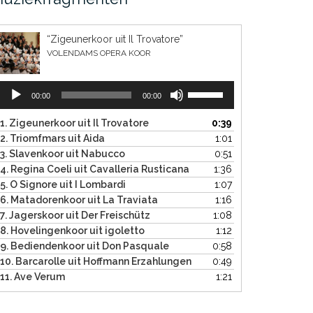
“Zigeunerkoor uit Il Trovatore”
VOLENDAMS OPERA KOOR
Audiospeler
Gebruik
00:00
00:00
Omhoog/Omlaag
pijltoetsen
1. Zigeunerkoor uit Il Trovatore
0:39
om
2. Triomfmars uit Aida
1:01
het
3. Slavenkoor uit Nabucco
0:51
volume
4. Regina Coeli uit Cavalleria Rusticana
1:36
te
5. O Signore uit I Lombardi
1:07
verhogen
6. Matadorenkoor uit La Traviata
1:16
of
7. Jagerskoor uit Der Freischütz
1:08
te
8. Hovelingenkoor uit igoletto
1:12
verlagen.
9. Bediendenkoor uit Don Pasquale
0:58
10. Barcarolle uit Hoffmann Erzahlungen
0:49
11. Ave Verum
1:21