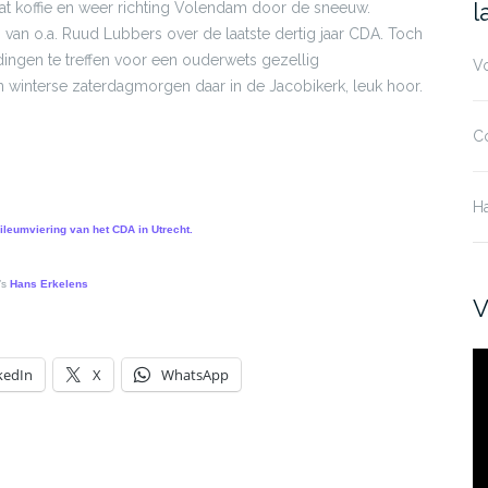
n
l
wat koffie en weer richting Volendam door de sneeuw.
an o.a. Ruud Lubbers over de laatste dertig jaar CDA. Toch
ingen te treffen voor een ouderwets gezellig
V
en winterse zaterdagmorgen daar in de Jacobikerk, leuk hoor.
C
H
ileumviering van het CDA in Utrecht.
’s
Hans Erkelens
V
Vi
kedIn
X
WhatsApp