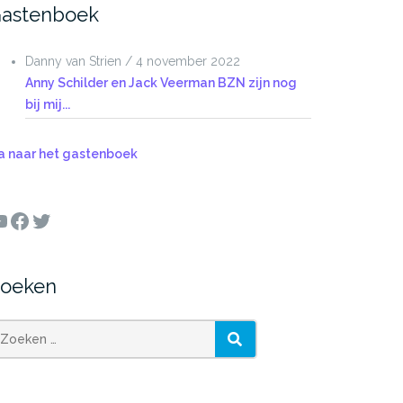
astenboek
Danny van Strien
/
4 november 2022
Anny Schilder en Jack Veerman BZN zijn nog
bij mij...
a naar het gastenboek
ouTube
Facebook
Twitter
oeken
oeken
ZOEKEN