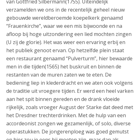
van Gottfried Silbermann(1755). Uiteindelijk
verzamelden we ons in de recentelijk geheel nieuw
gebouwde wereldberoemde koepelkerk genaamd
“Frauenkirche”, waar we een mis bijwoonde en na
afloop bij hoge uitzondering een lied mochten zingen
(U zij de glorie). Het was weer een ervaring erbij en
het publiek genoot ervan. Op hetzelfde plein staat
een restaurant genaamd “Pulverturm”, hier bewaarde
men in die tijden(1565) het buskruit en binnen de
restanten van de muren zaten we te eten. De
bediening liep in klederdracht en we aten ook volgens
de traditie uit vroegere tijden. Er werd een heel varken
aan het spit binnen gereden en de drank vloeide
rijkelijk, zoals vroeger August der Starke dat deed met
het Dresdner trechterdrinken. Met de hulp van een
accordeonist zongen we gezamenlijk, of solo, diverse
operastukken. De jongerenploeg was goed gemutst
en hier zou je eens bij moeten zijn, maar dan als