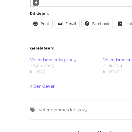
Dit delen:
Print
E-mail
Facebook
Lin
Gerelateerd
Volendammerdag 2005
Volendammerd
26 juni 2005
2 juli 2014
In "2005"
In "2014"
Den Oever
Volendammerdag 2023