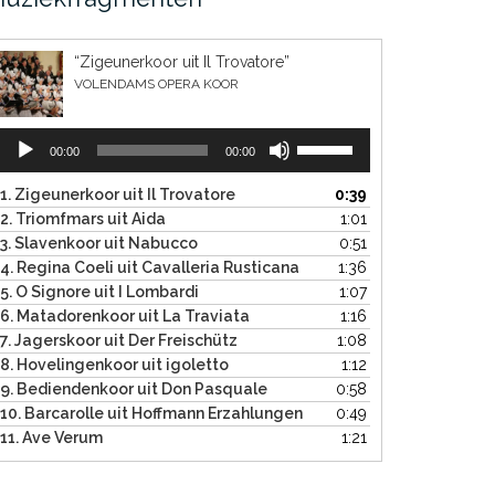
“Zigeunerkoor uit Il Trovatore”
VOLENDAMS OPERA KOOR
Audiospeler
Gebruik
00:00
00:00
Omhoog/Omlaag
pijltoetsen
1. Zigeunerkoor uit Il Trovatore
0:39
om
2. Triomfmars uit Aida
1:01
het
3. Slavenkoor uit Nabucco
0:51
volume
4. Regina Coeli uit Cavalleria Rusticana
1:36
te
5. O Signore uit I Lombardi
1:07
verhogen
6. Matadorenkoor uit La Traviata
1:16
of
7. Jagerskoor uit Der Freischütz
1:08
te
8. Hovelingenkoor uit igoletto
1:12
verlagen.
9. Bediendenkoor uit Don Pasquale
0:58
10. Barcarolle uit Hoffmann Erzahlungen
0:49
11. Ave Verum
1:21