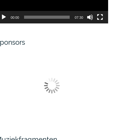
00:00
07:30
ponsors
uziekfragmenten