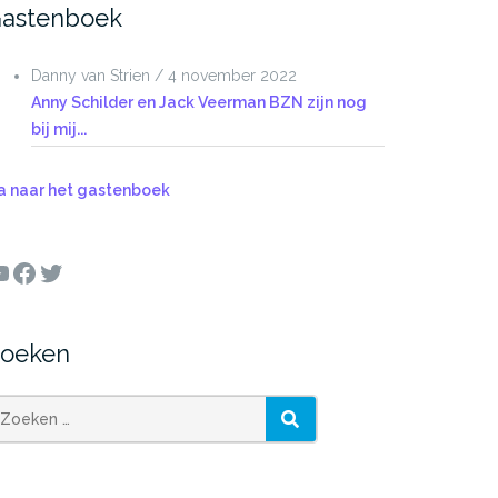
astenboek
Danny van Strien
/
4 november 2022
Anny Schilder en Jack Veerman BZN zijn nog
bij mij...
a naar het gastenboek
ouTube
Facebook
Twitter
oeken
oeken
ZOEKEN