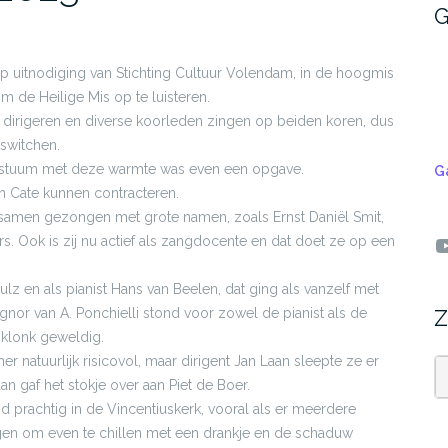
G
p uitnodiging van Stichting Cultuur Volendam, in de hoogmis
m de Heilige Mis op te luisteren.
e dirigeren en diverse koorleden zingen op beiden koren, dus
switchen.
 kostuum met deze warmte was even een opgave.
G
en Cate kunnen contracteren.
n samen gezongen met grote namen, zoals Ernst Daniël Smit,
Y
. Ook is zij nu actief als zangdocente en dat doet ze op een
ulz en als pianist Hans van Beelen, dat ging als vanzelf met
gnor van A. Ponchielli stond voor zowel de pianist als de
Z
 klonk geweldig.
r natuurlijk risicovol, maar dirigent Jan Laan sleepte ze er
aan gaf het stokje over aan Piet de Boer.
Z
jd prachtig in de Vincentiuskerk, vooral als er meerdere
igen om even te chillen met een drankje en de schaduw