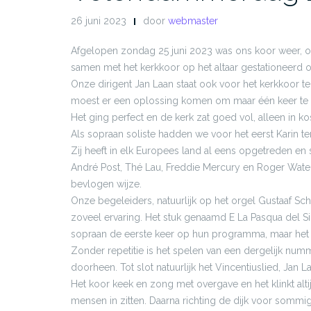
26 juni 2023
door
webmaster
Afgelopen zondag 25 juni 2023 was ons koor weer, o
samen met het kerkkoor op het altaar gestationeerd o
Onze dirigent Jan Laan staat ook voor het kerkkoor t
moest er een oplossing komen om maar één keer te 
Het ging perfect en de kerk zat goed vol, alleen in
Als sopraan soliste hadden we voor het eerst Karin t
Zij heeft in elk Europees land al eens opgetreden e
André Post, Thé Lau, Freddie Mercury en Roger Waters
bevlogen wijze.
Onze begeleiders, natuurlijk op het orgel Gustaaf Sch
zoveel ervaring. Het stuk genaamd E La Pasqua del Si
sopraan de eerste keer op hun programma, maar het
Zonder repetitie is het spelen van een dergelijk numme
doorheen. Tot slot natuurlijk het Vincentiuslied, Jan L
Het koor keek en zong met overgave en het klinkt alti
mensen in zitten. Daarna richting de dijk voor somm