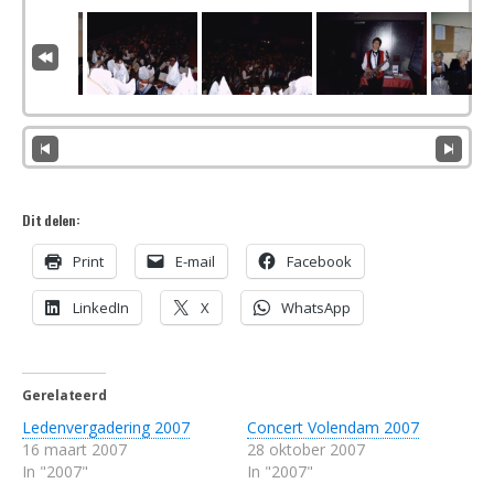
Dit delen:
Print
E-mail
Facebook
LinkedIn
X
WhatsApp
Gerelateerd
Ledenvergadering 2007
Concert Volendam 2007
16 maart 2007
28 oktober 2007
In "2007"
In "2007"