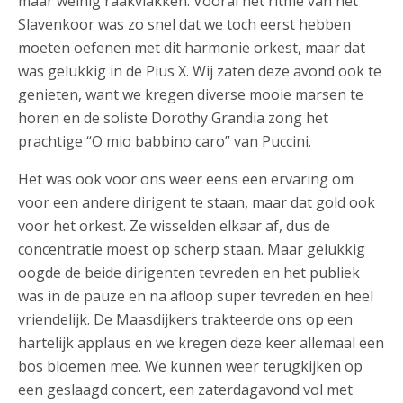
maar weinig raakvlakken. Vooral het ritme van het
Slavenkoor was zo snel dat we toch eerst hebben
moeten oefenen met dit harmonie orkest, maar dat
was gelukkig in de Pius X. Wij zaten deze avond ook te
genieten, want we kregen diverse mooie marsen te
horen en de soliste Dorothy Grandia zong het
prachtige “O mio babbino caro” van Puccini.
Het was ook voor ons weer eens een ervaring om
voor een andere dirigent te staan, maar dat gold ook
voor het orkest. Ze wisselden elkaar af, dus de
concentratie moest op scherp staan. Maar gelukkig
oogde de beide dirigenten tevreden en het publiek
was in de pauze en na afloop super tevreden en heel
vriendelijk. De Maasdijkers trakteerde ons op een
hartelijk applaus en we kregen deze keer allemaal een
bos bloemen mee. We kunnen weer terugkijken op
een geslaagd concert, een zaterdagavond vol met