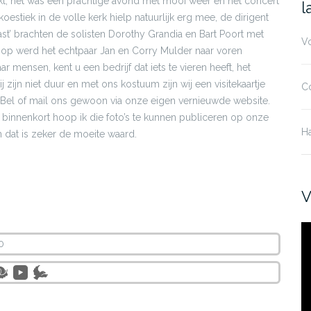
kt, het was een prachtige avond met mooi weer en het concert
n
l
stiek in de volle kerk hielp natuurlijk erg mee, de dirigent
east’ brachten de solisten Dorothy Grandia en Bart Poort met
V
afloop werd het echtpaar Jan en Corry Mulder naar voren
mensen, kent u een bedrijf dat iets te vieren heeft, het
n niet duur en met ons kostuum zijn wij een visitekaartje
C
. Bel of mail ons gewoon via onze eigen vernieuwde website.
 binnenkort hoop ik die foto’s te kunnen publiceren op onze
H
n dat is zeker de moeite waard.
V
Vi
0