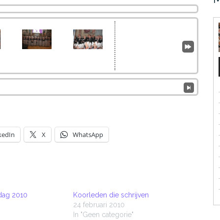
kedIn
X
WhatsApp
ag 2010
Koorleden die schrijven
24 februari 2010
In "Geen categorie"