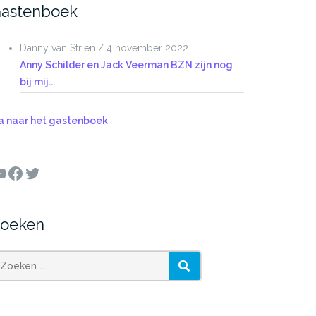
astenboek
Danny van Strien
/
4 november 2022
Anny Schilder en Jack Veerman BZN zijn nog
bij mij...
a naar het gastenboek
ouTube
Facebook
Twitter
oeken
oeken
ZOEKEN