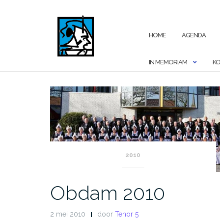
Ga
naar
de
HOME
AGENDA
inhoud
IN MEMORIAM
KO
2010
Obdam 2010
2 mei 2010
door
Tenor 5