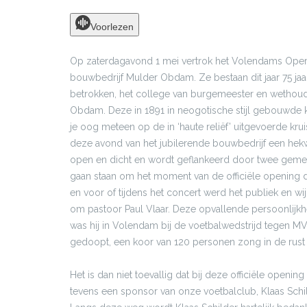
Voorlezen
Op zaterdagavond 1 mei vertrok het Volendams Opera
bouwbedrijf Mulder Obdam. Ze bestaan dit jaar 75 jaar
betrokken, het college van burgemeester en wethoude
Obdam. Deze in 1891 in neogotische stijl gebouwde ker
je oog meteen op de in ‘haute reliëf’ uitgevoerde kru
deze avond van het jubilerende bouwbedrijf een hekw
open en dicht en wordt geflankeerd door twee gemet
gaan staan om het moment van de officiële opening
en voor of tijdens het concert werd het publiek en w
om pastoor Paul Vlaar. Deze opvallende persoonlijkheid 
was hij in Volendam bij de voetbalwedstrijd tegen MV
gedoopt, een koor van 120 personen zong in de rus
Het is dan niet toevallig dat bij deze officiële ope
tevens een sponsor van onze voetbalclub, Klaas Schi