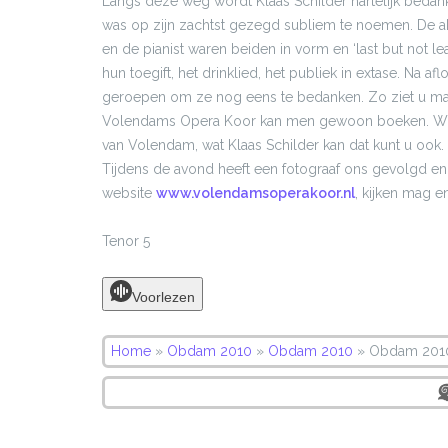
Langs deze weg wordt Klaas Schilder hartelijk bedan
was op zijn zachtst gezegd subliem te noemen. De akoe
en de pianist waren beiden in vorm en ‘last but not l
hun toegift, het drinklied, het publiek in extase. Na 
geroepen om ze nog eens te bedanken. Zo ziet u maar 
Volendams Opera Koor kan men gewoon boeken. Wij zij
van Volendam, wat Klaas Schilder kan dat kunt u ook
Tijdens de avond heeft een fotograaf ons gevolgd en
website
www.volendamsoperakoor.nl
, kijken mag e
Tenor 5
Voorlezen
Home
»
Obdam 2010
»
Obdam 2010
»
Obdam 201