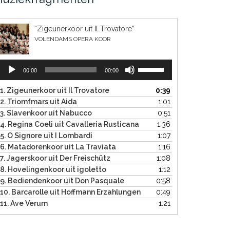
“Zigeunerkoor uit Il Trovatore”
VOLENDAMS OPERA KOOR
Audiospeler
Gebruik
00:00
00:00
Omhoog/Omlaag
pijltoetsen
1. Zigeunerkoor uit Il Trovatore
0:39
om
2. Triomfmars uit Aida
1:01
het
3. Slavenkoor uit Nabucco
0:51
volume
4. Regina Coeli uit Cavalleria Rusticana
1:36
te
5. O Signore uit I Lombardi
1:07
verhogen
6. Matadorenkoor uit La Traviata
1:16
of
7. Jagerskoor uit Der Freischütz
1:08
te
8. Hovelingenkoor uit igoletto
1:12
verlagen.
9. Bediendenkoor uit Don Pasquale
0:58
10. Barcarolle uit Hoffmann Erzahlungen
0:49
11. Ave Verum
1:21