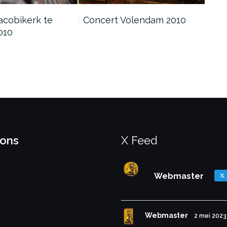
acobikerk te
Concert Volendam 2010
010
 ons
X Feed
Webmaster
Webmaster
2 mei 2023