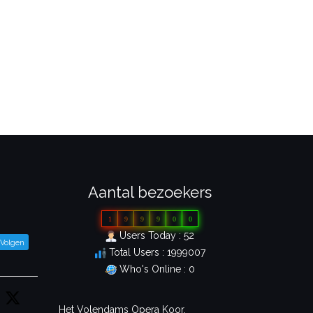
Aantal bezoekers
1
9
9
9
0
0
Users Today : 52
Volgen
Total Users : 1999007
Who's Online : 0
Het Volendams Opera Koor.