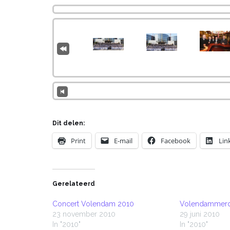
Dit delen:
Print
E-mail
Facebook
Lin
Gerelateerd
Concert Volendam 2010
Volendammerd
23 november 2010
29 juni 2010
In "2010"
In "2010"