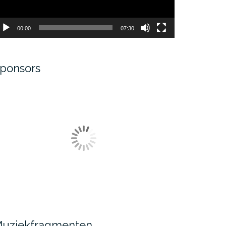
00:00
07:30
ponsors
uziekfragmenten