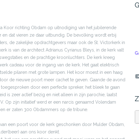
G
 Koor richting Obdam op uitnodiging van het jubilerende
 en dat vieren ze daar uitbundig. De bevolking wordt erbij
rs, de zakelijke opdrachtgevers maar ook de St. Victorkerk in
k is van de architect Adrianus Cyrianus Bleys, in de kerk valt
G
iswegstaties en de prachtige kroonluchters. De kerk kreeg
erk cadeau voor de ingang van de kerk. Het gaat elektrisch
selde pilaren met grote lampen. Het koor moest in een haag
Y
 door de nieuwe poort meer cachet te geven. Gaande de avond
ij toegesproken door een perfecte spreker, het bleek te gaan
is zeer actief bezig en niet alleen in zijn parochie, laatst
Z
V. Op zijn initiatief werd er een narcis genaamd Volendam
t en er zaten 300 Obdammers op de tribune.
Z
ning van een poort voor de kerk geschonken door Mulder Obdam,
lder(beer) aan ons koor denkt.