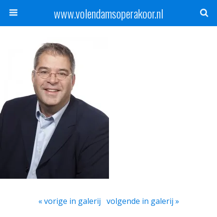
www.volendamsoperakoor.nl
« vorige in galerij
volgende in galerij »