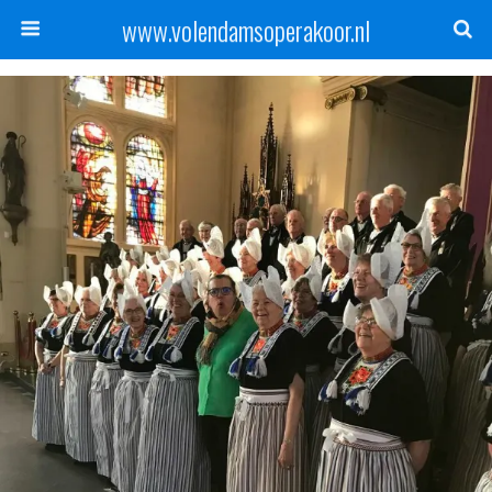
www.volendamsoperakoor.nl