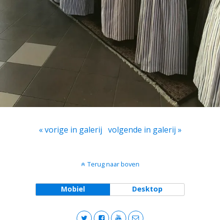
« vorige in galerij
volgende in galerij »
Terug naar boven
Mobiel
Desktop