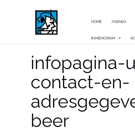
Ga
naar
de
HOME
AGENDA
inhoud
IN MEMORIAM
KO
infopagina-
contact-en-
adresgegeve
beer