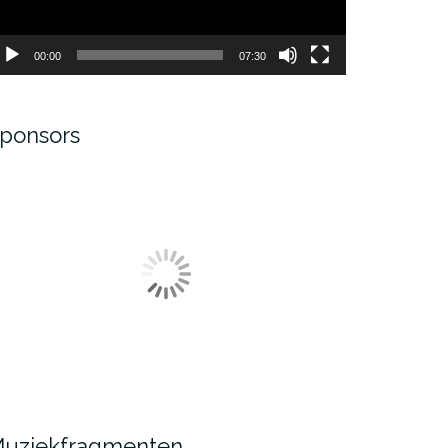
00:00
07:30
ponsors
uziekfragmenten