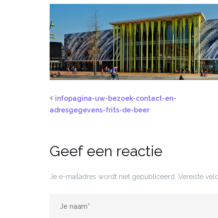
infopagina-uw-bezoek-contact-en-
adresgegevens-frits-de-beer
Geef een reactie
Je e-mailadres wordt niet gepubliceerd.
Vereiste ve