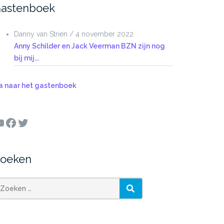
astenboek
Danny van Strien
/
4 november 2022
Anny Schilder en Jack Veerman BZN zijn nog
bij mij...
a naar het gastenboek
ouTube
Facebook
Twitter
oeken
oeken
ZOEKEN