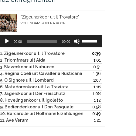
“Zigeunerkoor uit Il Trovatore”
VOLENDAMS OPERA KOOR
Audiospeler
Gebruik
00:00
00:00
Omhoog/Omlaag
pijltoetsen
1. Zigeunerkoor uit Il Trovatore
0:39
om
2. Triomfmars uit Aida
1:01
het
3. Slavenkoor uit Nabucco
0:51
volume
4. Regina Coeli uit Cavalleria Rusticana
1:36
te
5. O Signore uit I Lombardi
1:07
verhogen
6. Matadorenkoor uit La Traviata
1:16
of
7. Jagerskoor uit Der Freischütz
1:08
te
8. Hovelingenkoor uit igoletto
1:12
verlagen.
9. Bediendenkoor uit Don Pasquale
0:58
10. Barcarolle uit Hoffmann Erzahlungen
0:49
11. Ave Verum
1:21