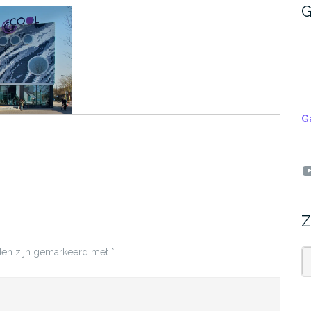
G
G
Y
Z
lden zijn gemarkeerd met
*
Z