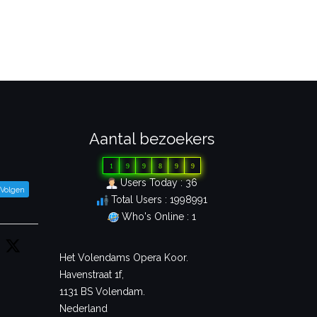
Aantal bezoekers
1
9
9
8
9
9
Users Today : 36
Volgen
Total Users : 1998991
Who's Online : 1
Het Volendams Opera Koor.
Havenstraat 1f,
1131 BS Volendam.
Nederland