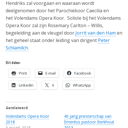
Hendriks zal voorgaan en waaraan wordt
deelgenomen door het Parochiekoor Caecilia en
het Volendams Opera Koor. Soliste bij het Volendams
Opera Koor zal zijn Rosemary Carlton – Willis,
begeleiding aan de vleugel door
Jorrit van den Ham
en
het geheel staat onder leiding van dirigent
Peter
Schlamilch
.
Dit delen:
Print
E-mail
Facebook
LinkedIn
X
WhatsApp
Gerelateerd
Volendams Opera Koor
40 jarig priesterschap van
2018
Emeritus pastoor Berkhout
5 maart 2018
2013