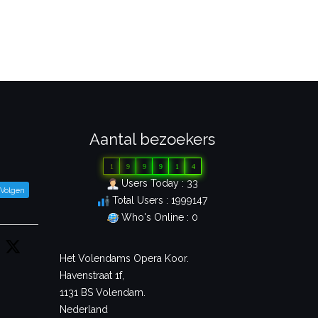
Aantal bezoekers
1
9
9
9
1
4
Users Today : 33
Volgen
Total Users : 1999147
Who's Online : 0
Het Volendams Opera Koor.
Havenstraat 1f,
1131 BS Volendam.
Nederland