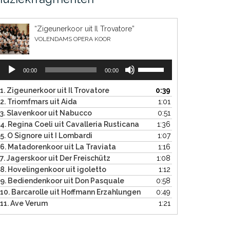
“Zigeunerkoor uit Il Trovatore”
VOLENDAMS OPERA KOOR
Audiospeler
Gebruik
00:00
00:00
Omhoog/Omlaag
pijltoetsen
1. Zigeunerkoor uit Il Trovatore
0:39
om
2. Triomfmars uit Aida
1:01
het
3. Slavenkoor uit Nabucco
0:51
volume
4. Regina Coeli uit Cavalleria Rusticana
1:36
te
5. O Signore uit I Lombardi
1:07
verhogen
6. Matadorenkoor uit La Traviata
1:16
of
7. Jagerskoor uit Der Freischütz
1:08
te
8. Hovelingenkoor uit igoletto
1:12
verlagen.
9. Bediendenkoor uit Don Pasquale
0:58
10. Barcarolle uit Hoffmann Erzahlungen
0:49
11. Ave Verum
1:21