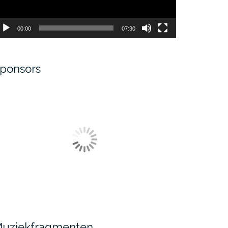
00:00
07:30
ponsors
uziekfragmenten