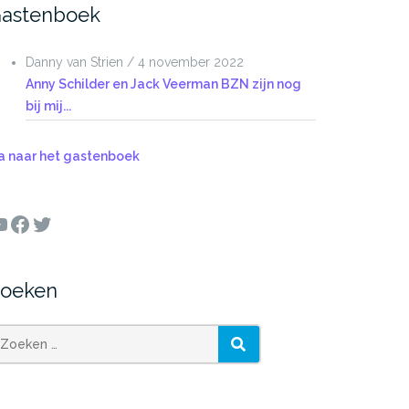
astenboek
Danny van Strien
/
4 november 2022
Anny Schilder en Jack Veerman BZN zijn nog
bij mij...
a naar het gastenboek
ouTube
Facebook
Twitter
oeken
oeken
ZOEKEN