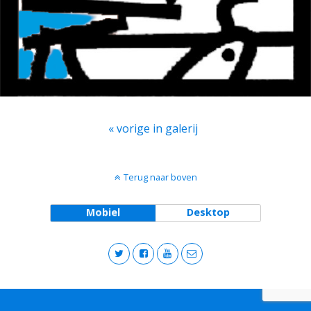
« vorige in galerij
Terug naar boven
Mobiel
Desktop